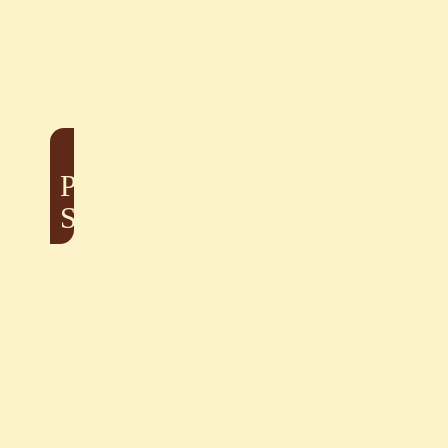
Queques
Tortas
y
postres
Pastelería
Salada
Empanadas,
pasteles,
quiches,
croissants,
pizzas,
crocantinis