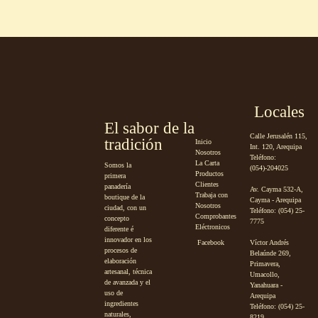
Locales
El sabor de la
Calle Jerusalén 115,
tradición
Inicio
Int. 120, Arequipa
Nosotros
Teléfono:
La Carta
Somos la
(054)-204025
Productos
primera
Clientes
panadería
Av. Cayma 532-A,
Trabaja con
boutique de la
Cayma - Arequipa
Nosotros
ciudad, con un
Teléfono: (054) 25-
Comprobantes
concepto
7775
Eléctronicos
diferente é
innovador en los
Facebook
Víctor Andrés
procesos de
Belaúnde 269,
elaboración
Primavera,
artesanal, técnica
Umacollo,
de avanzada y el
Yanahuara -
uso de
Arequipa
ingredientes
Teléfono: (054) 25-
naturales,
8219