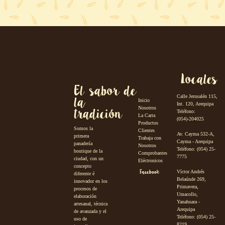
Locales
El sabor de
la
Calle Jerusalén 115,
Inicio
Int. 120, Arequipa
tradición
Nosotros
Teléfono:
La Carta
(054)-204025
Productos
Somos la
Clientes
Av. Cayma 532-A,
primera
Trabaja con
Cayma - Arequipa
panadería
Nosotros
Teléfono: (054) 25-
boutique de la
Comprobantes
7775
ciudad, con un
Eléctronicos
concepto
Facebook
Víctor Andrés
diferente é
Belaúnde 269,
innovador en los
Primavera,
procesos de
Umacollo,
elaboración
Yanahuara -
artesanal, técnica
Arequipa
de avanzada y el
Teléfono: (054) 25-
uso de
8219