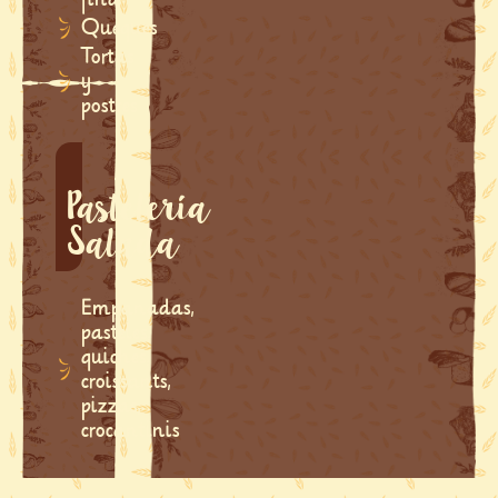
Queques
Tortas
y
postres
Pastelería
Salada
Empanadas,
pasteles,
quiches,
croissants,
pizzas,
crocantinis