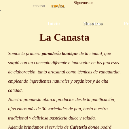
Síguenos en
Pasar al
ENGLISH
ESPAÑOL
contenido
.
principal
Una
Una
Inicio
Nosotros
Pr
La Canasta
experiencia
experiencia
Somos la primera
panadería boutique
de la ciudad, que
para repetir...
para repetir...
surgió con un concepto diferente e innovador en los procesos
de elaboración, tanto artesanal como técnicas de vanguardia,
empleando ingredientes naturales y orgánicos y de alta
calidad.
Nuestra propuesta abarca productos desde la panificación,
ofrecemos más de 30 variedades de pan, hasta nuestra
tradicional y deliciosa pastelería dulce y salada.
Además brindamos el servicio de
Cafetería
donde podrá